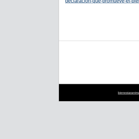
declaracion-que-promueve-el-bie
bienestaranim